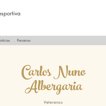
sportiva
otícias
Parceiros
Carlos Nuno
Albergaria
Veteranos