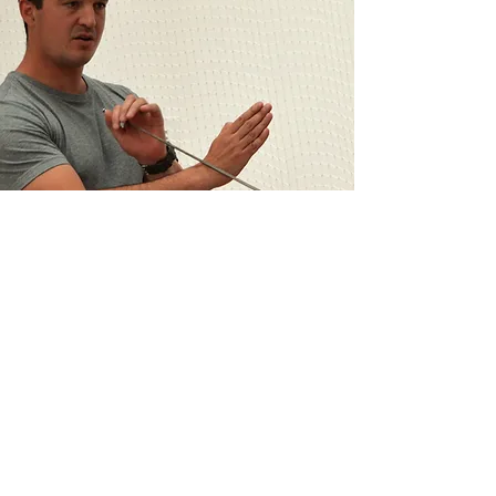
EDUARDO RODRIGUES
Segue-nos
Contactos
geral@usad.pt
+351 965 559 687