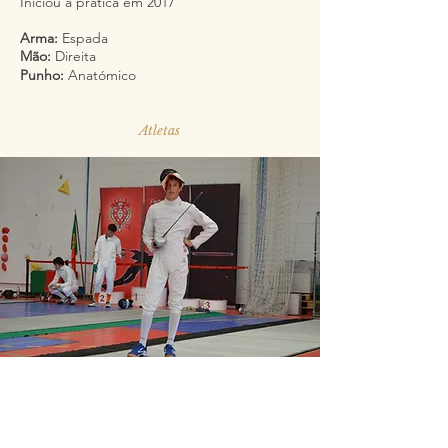
Iniciou a prática em 2017
Arma:
Espada
Mão:
Direita
Punho:
Anatómico
Atletas
Segue-nos