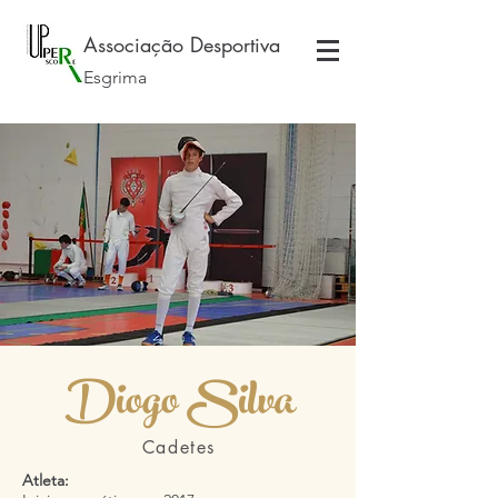
Associação Desportiva
Esgrima
Diogo Silva
Cadetes
Atleta: