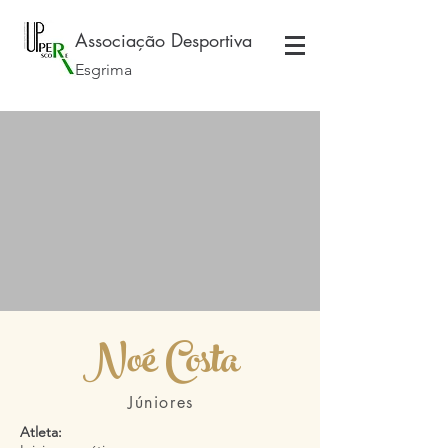
Associação Desportiva
Esgrima
Noé Costa
Júniores
Atleta: